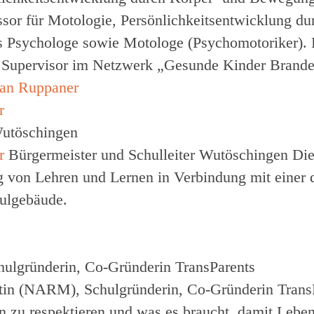
ssor für Motologie, Persönlichkeitsentwicklung du
ls Psychologe sowie Motologe (Psychomotoriker). F
t Supervisor im Netzwerk „Gesunde Kinder Brand
r
Wutöschingen
r
Bürgermeister und Schulleiter Wutöschingen
Die
ung von Lehren und Lernen in Verbindung mit einer
hulgebäude.
ulgründerin, Co-Gründerin TransParents
tin (NARM), Schulgründerin, Co-Gründerin Trans
en zu respektieren und was es braucht, damit Leb