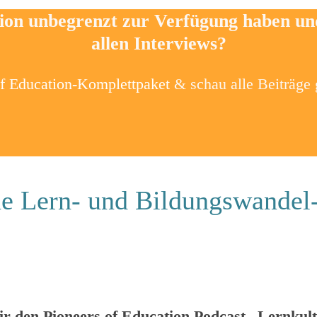
tion unbegrenzt zur Verfügung haben u
allen Interviews?
of Education-Komplettpaket
& schau alle Beiträge
e Lern- und Bildungswandel-
r den Pioneers of Education Podcast „Lernkul