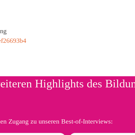
ang
ef26693b4
eiteren Highlights des Bildu
ien Zugang zu unseren Best-of-Interviews: