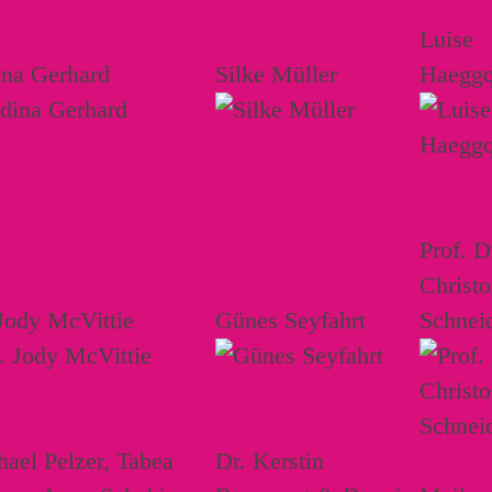
Luise
ina Gerhard
Silke Müller
Haeggq
Prof. D
Christ
Jody McVittie
Günes Seyfahrt
Schnei
ael Pelzer, Tabea
Dr. Kerstin