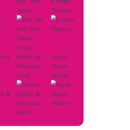
phil. Nils
Kirsten
e
Altner
Timmer
Alison
ch &
Bailey &
Myrle
Michaela
Dziak-
Hartl
Mahler