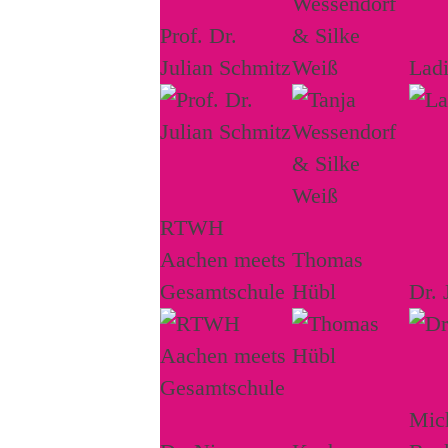
Wessendorf
Prof. Dr.
& Silke
Julian Schmitz
Weiß
Lad
RTWH
Aachen meets
Thomas
Gesamtschule
Hübl
Dr. 
Mich