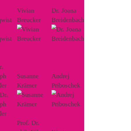
Vivian
Dr. Joana
wist
Breucker
Breidenbach
r.
oph
Susanne
Andrej
der
Krämer
Priboschek
Prof. Dr.