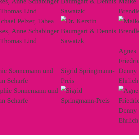
kes, Anne Schabinger
Baumgart & Dennis
Maike
 Thomas Lind
Sawatzki
Brendl
Agnes
Friedri
hie Sonnemann und
Sigrid Springmann-
Denny
an Scharfe
Preis
Ehrlich