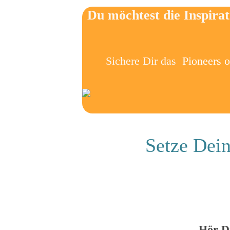
Du möchtest die Inspira
Sichere Dir das
Pioneers 
Setze Dein
Hör Di