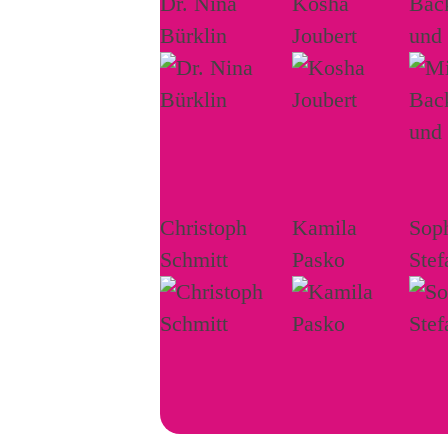
Dr. Nina
Kosha
Bac
Bürklin
Joubert
und
Christoph
Kamila
Sop
Schmitt
Pasko
Stef