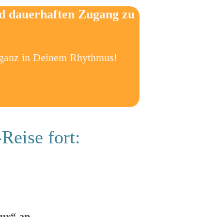
nd dauerhaften Zugang zu
 ganz in Deinem Rhythmus!
Reise fort:
tur“ an