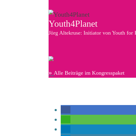
Youth4Planet
Jörg Altekruse: Initiator von Youth for 
»
Alle Beiträge im Kongresspaket
""