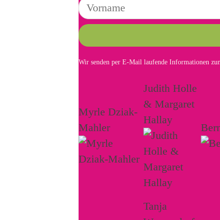
Wir senden per E-Mail laufende Informationen zum
Judith Holle
& Margaret
Myrle Dziak-
Hallay
Mahler
Ber
Tanja