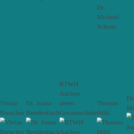
RTWH
Aachen
Dr
Vivian
Dr. Joana
meets
Thomas
Mc
Breucker
Breidenbach
Gesamtschule
Hübl