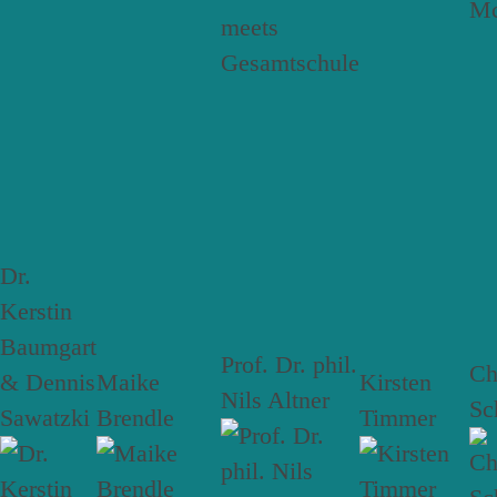
Dr.
Kerstin
Baumgart
Prof. Dr. phil.
Ch
& Dennis
Maike
Kirsten
Nils Altner
Sc
Sawatzki
Brendle
Timmer