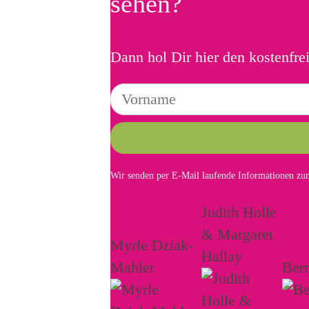
sehen?
Dann hol Dir hier den kostenfre
Wir senden per E-Mail laufende Informationen zum
Judith Holle
& Margaret
Myrle Dziak-
Hallay
Mahler
Ber