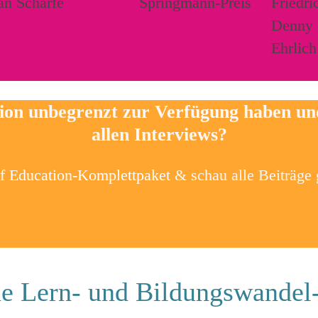
tion unbegrenzt zur Verfügung haben u
allen Interviews?
of Education-Komplettpaket
& schau alle Beiträge
e Lern- und Bildungswandel-