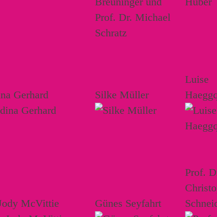
Luise
ina Gerhard
Silke Müller
Haeggq
Prof. D
Christ
Jody McVittie
Günes Seyfahrt
Schnei