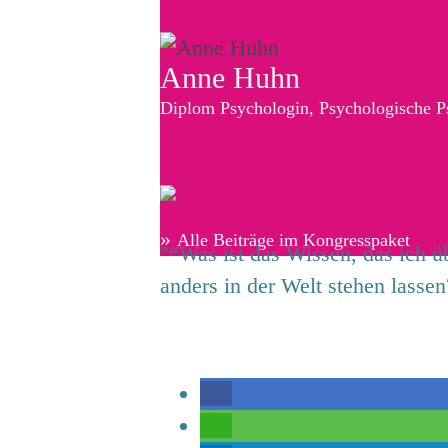
Anne Huhn
Diplom Psychologin, Psychologische P
»
Alle Beiträge im Kongresspaket
"“Was ist das Wissen, das ich ü
anders in der Welt stehen lassen