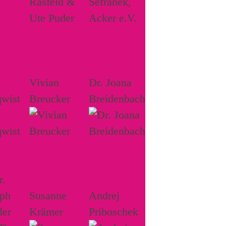
Vivian
Dr. Joana
wist
Breucker
Breidenbach
r.
oph
Susanne
Andrej
der
Krämer
Priboschek