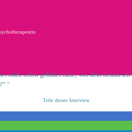
sychotherapeutin
ber mich selbst gebildet habe, von dem heraus ich
?” "
Teile dieses Interview