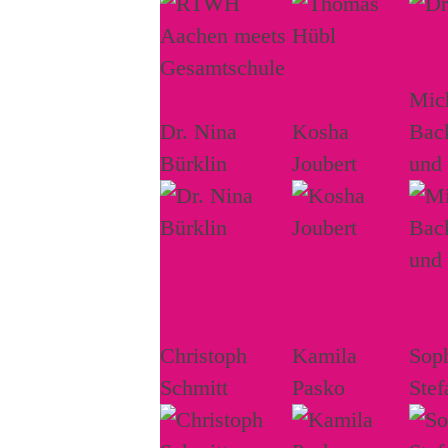
Mich
Dr. Nina
Kosha
Bac
Bürklin
Joubert
und
Christoph
Kamila
Sop
Schmitt
Pasko
Stef