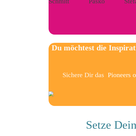
Du möchtest die Inspira
Sichere Dir das
Pioneers 
Setze Dein