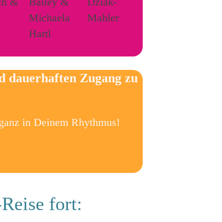
nd dauerhaften Zugang zu
 ganz in Deinem Rhythmus!
Reise fort: