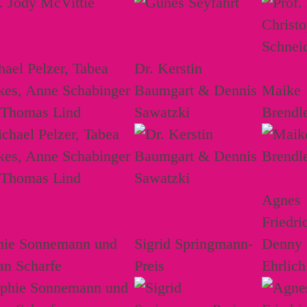
ael Pelzer, Tabea
Dr. Kerstin
kes, Anne Schabinger
Baumgart & Dennis
Maike
 Thomas Lind
Sawatzki
Brendl
Agnes
Friedri
hie Sonnemann und
Sigrid Springmann-
Denny
an Scharfe
Preis
Ehrlich