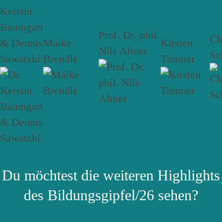
Kerstin
Baumgart
Prof. Dr. phil.
Ch
& Dennis
Maike
Kirsten
Nils Altner
Sc
Sawatzki
Brendle
Timmer
Du möchtest die weiteren Highlights
des Bildungsgipfel/26 sehen?