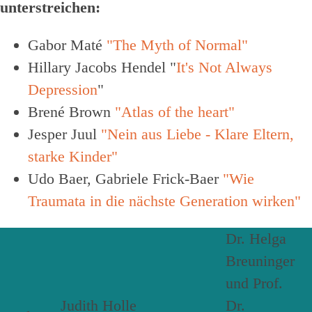
unterstreichen:
Gabor Maté
"The Myth of Normal"
Hillary Jacobs Hendel "
It's Not Always
Depression
"
Brené Brown
"Atlas of the heart"
Jesper Juul
"Nein aus Liebe - Klare Eltern,
starke Kinder"
Udo Baer, Gabriele Frick-Baer
"Wie
Traumata in die nächste Generation wirken"
Dr. Helga
Breuninger
und Prof.
Judith Holle
Dr.