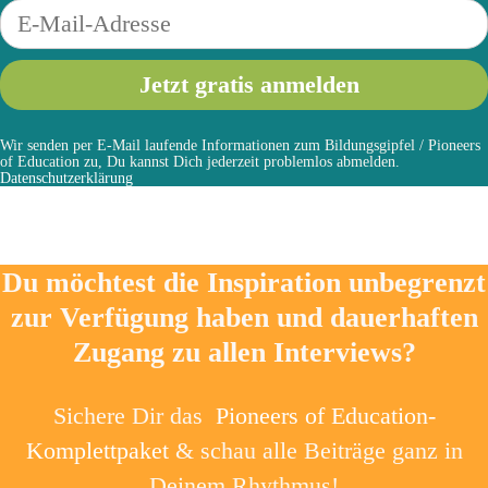
Wir senden per E-Mail laufende Informationen zum Bildungsgipfel / Pioneers
of Education zu, Du kannst Dich jederzeit problemlos abmelden.
Datenschutzerklärung
Du möchtest die Inspiration unbegrenzt
zur Verfügung haben und dauerhaften
Zugang zu allen Interviews?
Sichere Dir das
Pioneers of Education-
Komplettpaket
& schau alle Beiträge ganz in
Deinem Rhythmus!