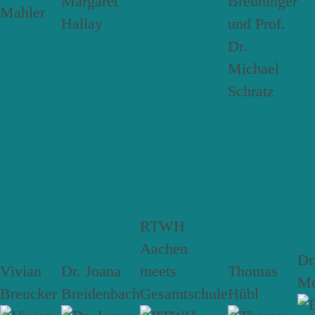
RTWH
Aachen
Dr
Vivian
Dr. Joana
meets
Thomas
Mc
Breucker
Breidenbach
Gesamtschule
Hübl