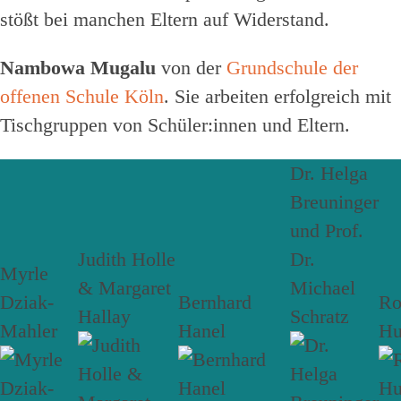
stößt bei manchen Eltern auf Widerstand.
Nambowa Mugalu
von der
Grundschule der
offenen Schule Köln
. Sie arbeiten erfolgreich mit
Tischgruppen von Schüler:innen und Eltern.
Dr. Helga
Breuninger
und Prof.
Judith Holle
Dr.
Myrle
& Margaret
Michael
Dziak-
Bernhard
R
Hallay
Schratz
Mahler
Hanel
Hu