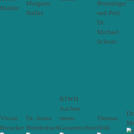
RTWH
Aachen
Dr
Vivian
Dr. Joana
meets
Thomas
Mc
Breucker
Breidenbach
Gesamtschule
Hübl