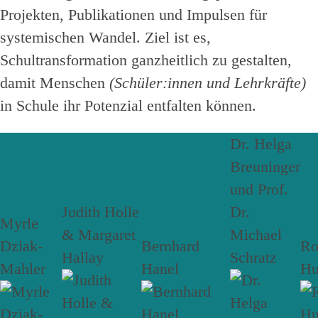
Projekten, Publikationen und Impulsen für
systemischen Wandel. Ziel ist es,
Schultransformation ganzheitlich zu gestalten,
damit Menschen
(Schüler:innen und Lehrkräfte)
in Schule ihr Potenzial entfalten können.
Dr. Helga
Breuninger
und Prof.
Judith Holle
Dr.
Myrle
& Margaret
Michael
Dziak-
Bernhard
R
Hallay
Schratz
Mahler
Hanel
Hu