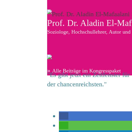
Prof. Dr. Aladin El-Maf
Soziologe, Hochschullehrer, Autor und
»
Alle Beiträge im Kongresspaket
"Es gibt jetzt ein Zeitfenster f
der chancenreichsten."