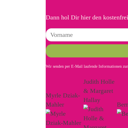
Dann hol Dir hier den kostenfre
Wir senden per E-Mail laufende Informationen zum
Judith Holle
& Margaret
Myrle Dziak-
Hallay
Mahler
Ber