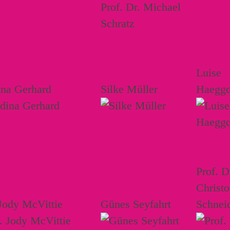
Luise
ina Gerhard
Silke Müller
Haeggq
Prof. D
Christ
Jody McVittie
Günes Seyfahrt
Schnei