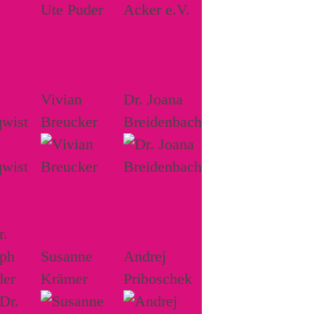
Vivian
Dr. Joana
wist
Breucker
Breidenbach
r.
oph
Susanne
Andrej
der
Krämer
Priboschek