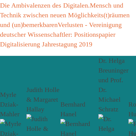
Die Ambivalenzen des Digitalen.Mensch und
Technik zwischen neuen Möglichkeits(t)räumen
und (un)bemerkbarenVerlusten - Vereinigung
deutscher Wissenschaftler: Positionspapier
Digitalisierung Jahrestagung 2019
Dr. Helga
Breuninger
und Prof.
Judith Holle
Dr.
Myrle
& Margaret
Michael
Dziak-
Bernhard
R
Hallay
Schratz
Mahler
Hanel
Hu