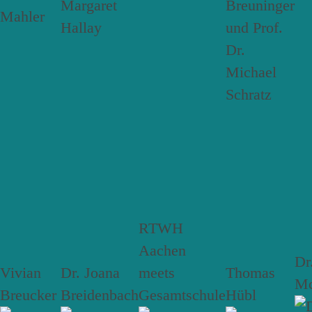
RTWH
Aachen
Dr
Vivian
Dr. Joana
meets
Thomas
Mc
Breucker
Breidenbach
Gesamtschule
Hübl