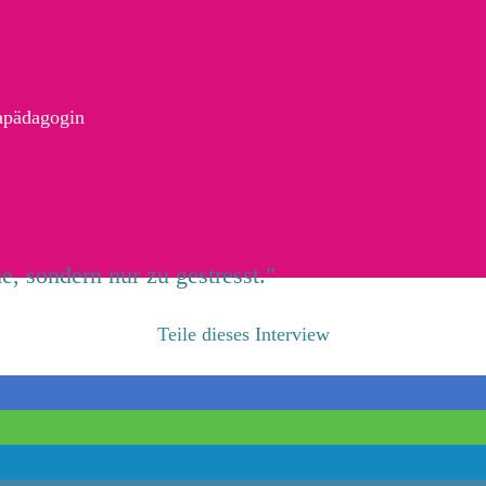
apädagogin
, sondern nur zu gestresst."
Teile dieses Interview