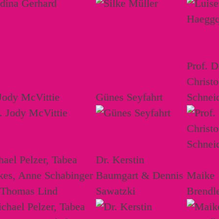
Prof. D
Christ
Jody McVittie
Günes Seyfahrt
Schnei
ael Pelzer, Tabea
Dr. Kerstin
kes, Anne Schabinger
Baumgart & Dennis
Maike
 Thomas Lind
Sawatzki
Brendl