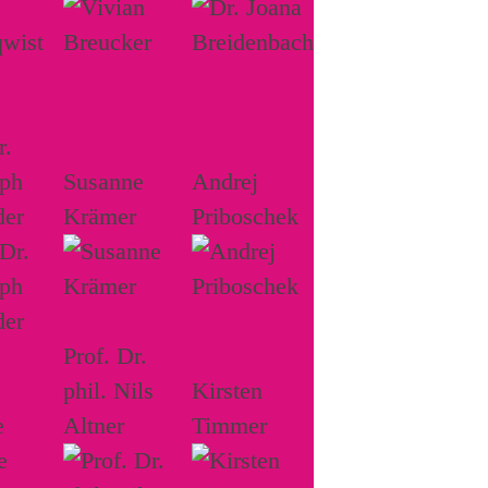
r.
oph
Susanne
Andrej
der
Krämer
Priboschek
Prof. Dr.
phil. Nils
Kirsten
e
Altner
Timmer