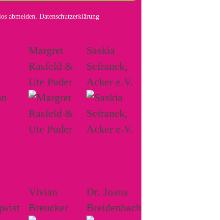
mlos abmelden.
Datenschutzerklärung
Margret
Saskia
Rasfeld &
Sefranek,
Ute Puder
Acker e.V.
Vivian
Dr. Joana
wist
Breucker
Breidenbach