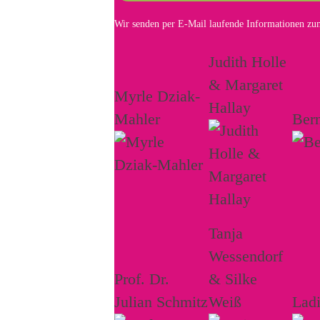
Wir senden per E-Mail laufende Informationen zum
Judith Holle
& Margaret
Myrle Dziak-
Hallay
Mahler
Ber
Tanja
Wessendorf
Prof. Dr.
& Silke
Julian Schmitz
Weiß
Lad