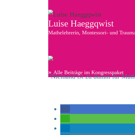
Luise Haeggqwist
Mathelehrerin, Montessori- und Traum
»
Alle Beiträge im Kongresspaket
"Niemand ist zu dumm für Mathe