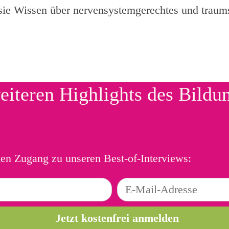
 sie Wissen über nervensystemgerechtes und traum
eiteren Highlights des Bildu
ien Zugang zu unseren Best-of-Interviews: