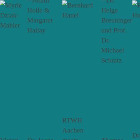
RTWH
Aachen
Dr