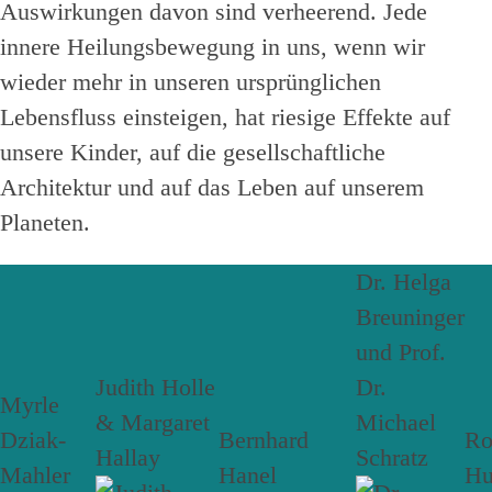
Auswirkungen davon sind verheerend. Jede
innere Heilungsbewegung in uns, wenn wir
wieder mehr in unseren ursprünglichen
Lebensfluss einsteigen, hat riesige Effekte auf
unsere Kinder, auf die gesellschaftliche
Architektur und auf das Leben auf unserem
Planeten.
Dr. Helga
Breuninger
und Prof.
Judith Holle
Dr.
Myrle
& Margaret
Michael
Dziak-
Bernhard
R
Hallay
Schratz
Mahler
Hanel
Hu