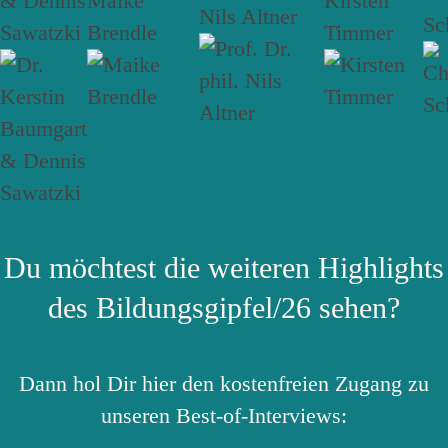
& Dennis
Maike
Kirsten
Nils Altner
Sc
Sawatzki
Brendle
Timmer
Du möchtest die weiteren Highlights
des Bildungsgipfel/26 sehen?
Dann hol Dir hier den kostenfreien Zugang zu
unseren Best-of-Interviews: