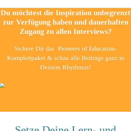
Du möchtest die Inspiration unbegrenzt
zur Verfügung haben und dauerhaften
Zugang zu allen Interviews?
Sichere Dir das
Pioneers of Education-
Komplettpaket
& schau alle Beiträge ganz in
Deinem Rhythmus!
Setze Deine Lern- und