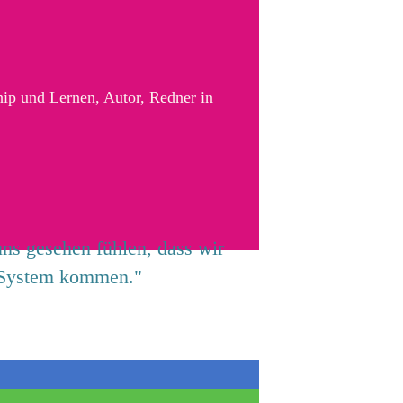
hip und Lernen, Autor, Redner in
uns gesehen fühlen, dass wir
g System kommen."