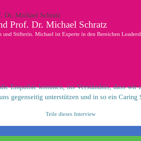
nd Prof. Dr. Michael Schratz
n und Stifterin. Michael ist Experte in den Bereichen Leaders
 die Empathie kommen, ins Verständnis, dass wir 
ns gegenseitig unterstützen und in so ein Carin
Teile dieses Interview