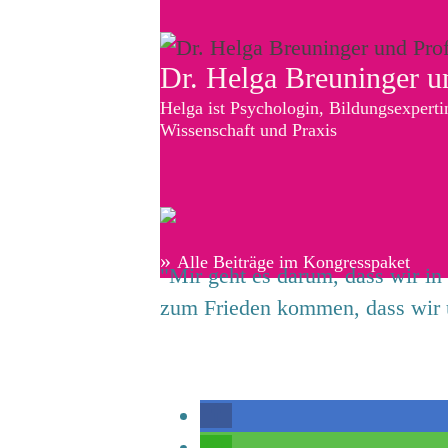
Dr. Helga Breuninger u
Helga ist Psychologin, Bildungsexperti
Wissenschaft und Praxis
»
Alle Beiträge im Kongresspaket
"Mir geht es darum, dass wir in
zum Frieden kommen, dass wir u