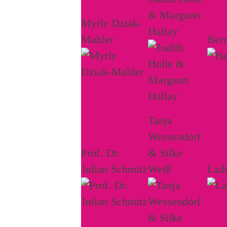
& Margaret
Myrle Dziak-
Hallay
Mahler
Ber
Tanja
Wessendorf
Prof. Dr.
& Silke
Julian Schmitz
Weiß
Lad