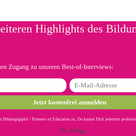
eiteren Highlights des Bildu
ien Zugang zu unseren Best-of-Interviews:
 Bildungsgipfel / Pioneers of Education zu, Du kannst Dich jederzeit proble
Dr. Helga