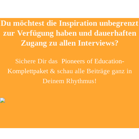
Du möchtest die Inspiration unbegrenzt
zur Verfügung haben und dauerhaften
Zugang zu allen Interviews?
Sichere Dir das
Pioneers of Education-
Komplettpaket
& schau alle Beiträge ganz in
Deinem Rhythmus!