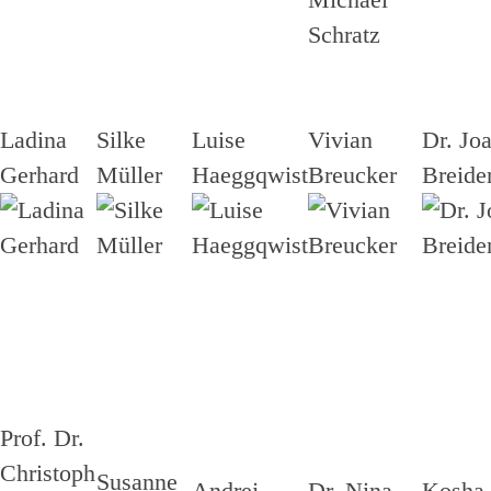
Ladina
Silke
Luise
Vivian
Dr. Jo
Gerhard
Müller
Haeggqwist
Breucker
Breide
Prof. Dr.
Christoph
Susanne
Andrej
Dr. Nina
Kosha