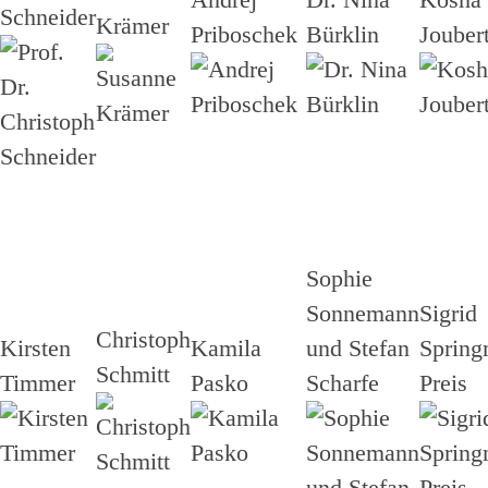
Schneider
Krämer
Priboschek
Bürklin
Jouber
Sophie
Sonnemann
Sigrid
Christoph
Kirsten
Kamila
und Stefan
Spring
Schmitt
Timmer
Pasko
Scharfe
Preis