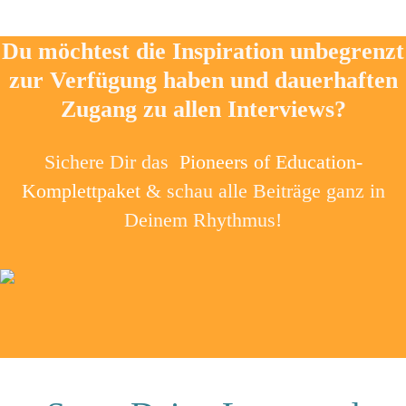
Du möchtest die Inspiration unbegrenzt
zur Verfügung haben und dauerhaften
Zugang zu allen Interviews?
Sichere Dir das
Pioneers of Education-
Komplettpaket
& schau alle Beiträge ganz in
Deinem Rhythmus!