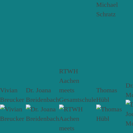
RTWH
Aachen
Dr
Vivian
Dr. Joana
meets
Thomas
Mc
Breucker
Breidenbach
Gesamtschule
Hübl