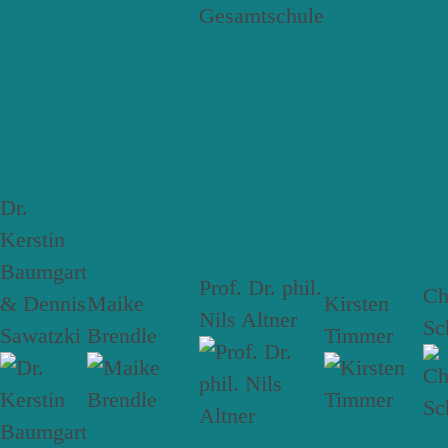
Dr.
Kerstin
Baumgart
Prof. Dr. phil.
Ch
& Dennis
Maike
Kirsten
Nils Altner
Sc
Sawatzki
Brendle
Timmer