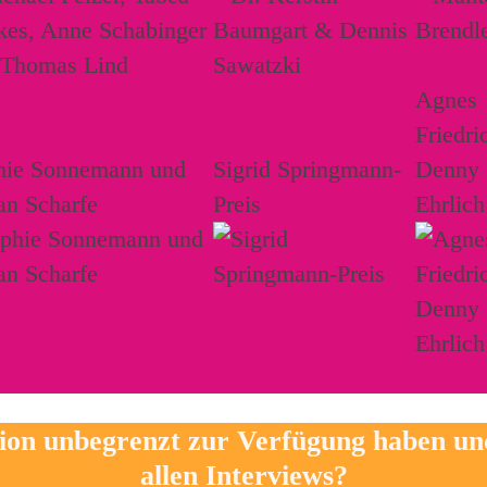
Agnes
Friedri
hie Sonnemann und
Sigrid Springmann-
Denny
an Scharfe
Preis
Ehrlich
tion unbegrenzt zur Verfügung haben u
allen Interviews?