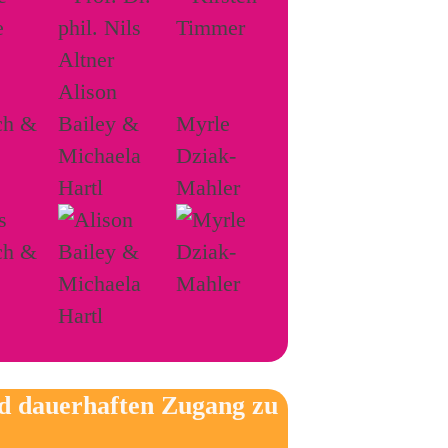
Alison
ch &
Bailey &
Myrle
Michaela
Dziak-
Hartl
Mahler
nd dauerhaften Zugang zu