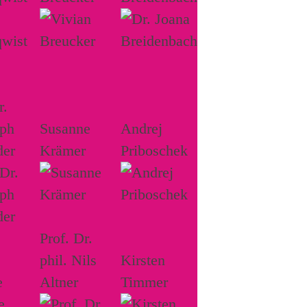
r.
oph
Susanne
Andrej
der
Krämer
Priboschek
Prof. Dr.
phil. Nils
Kirsten
e
Altner
Timmer