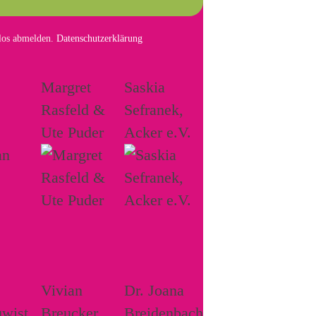
mlos abmelden.
Datenschutzerklärung
Margret
Saskia
Rasfeld &
Sefranek,
Ute Puder
Acker e.V.
Vivian
Dr. Joana
wist
Breucker
Breidenbach