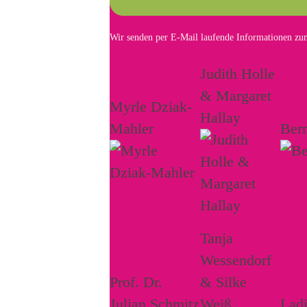
Wir senden per E-Mail laufende Informationen zum
Judith Holle
& Margaret
Myrle Dziak-
Hallay
Mahler
Ber
Tanja
Wessendorf
Prof. Dr.
& Silke
Julian Schmitz
Weiß
Lad