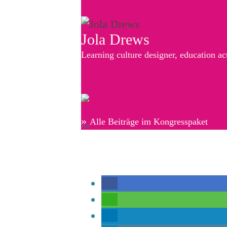
Jola Drews
Learning culture designer, education a
»
Alle Beiträge im Kongresspaket
""