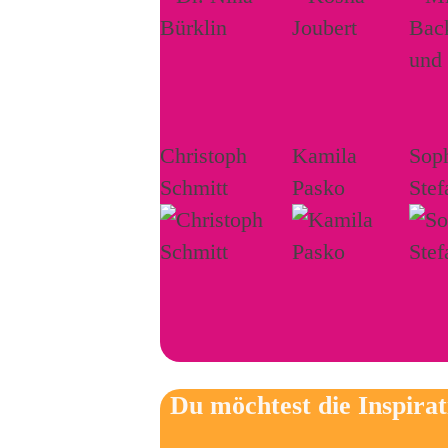
Christoph
Kamila
Sop
Schmitt
Pasko
Stef
Du möchtest die Inspira