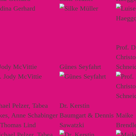
Prof. D
Christ
Jody McVittie
Günes Seyfahrt
Schnei
ael Pelzer, Tabea
Dr. Kerstin
kes, Anne Schabinger
Baumgart & Dennis
Maike
 Thomas Lind
Sawatzki
Brendl