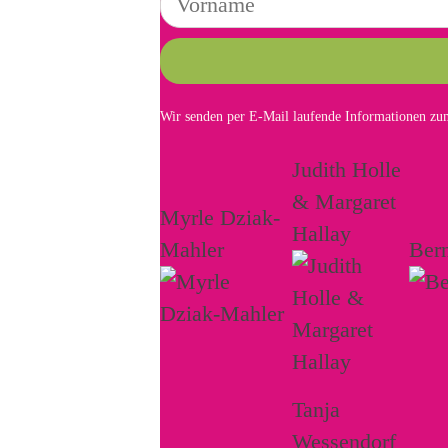
Wir senden per E-Mail laufende Informationen zum
Judith Holle
& Margaret
Myrle Dziak-
Hallay
Mahler
Ber
Tanja
Wessendorf