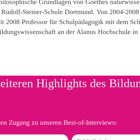
philosophische Grundlagen von Goethes naturwiss
 Rudolf-Steiner-Schule Dortmund. Von 2004-2008 w
Seit 2008 Professor für Schulpädagogik mit dem S
ldungswissenschaft an der Alanus Hochschule in 
eiteren Highlights des Bildu
ien Zugang zu unseren Best-of-Interviews: