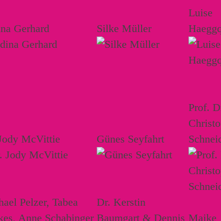
Luise
ina Gerhard
Silke Müller
Haeggq
Prof. D
Christ
Jody McVittie
Günes Seyfahrt
Schnei
ael Pelzer, Tabea
Dr. Kerstin
kes, Anne Schabinger
Baumgart & Dennis
Maike