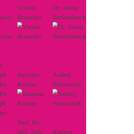
Vivian
Dr. Joana
wist
Breucker
Breidenbach
r.
oph
Susanne
Andrej
der
Krämer
Priboschek
Prof. Dr.
phil. Nils
Kirsten