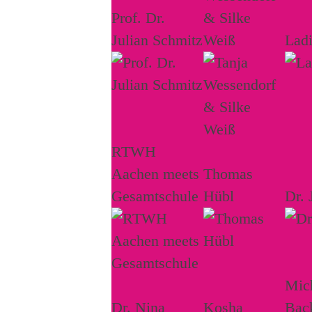
Prof. Dr.
& Silke
Julian Schmitz
Weiß
Lad
RTWH
Aachen meets
Thomas
Gesamtschule
Hübl
Dr. 
Mich
Dr. Nina
Kosha
Bac