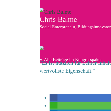
Chris Balme
Social Enterpreneur, Bildungsinnovato
»
Alle Beiträge im Kongresspaket
"Es ist nützlich für Lehrer Inha
wertvollste Eigenschaft."