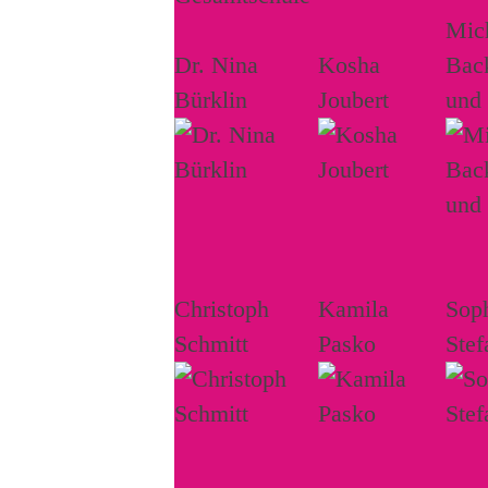
Mich
Dr. Nina
Kosha
Bac
Bürklin
Joubert
und
Christoph
Kamila
Sop
Schmitt
Pasko
Stef