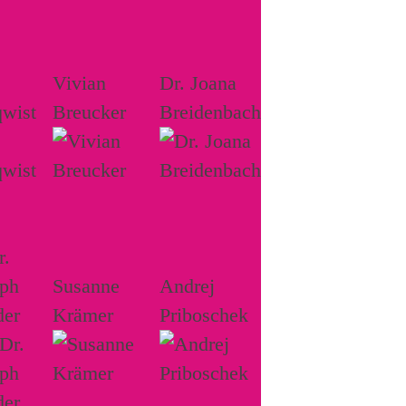
Vivian
Dr. Joana
wist
Breucker
Breidenbach
r.
oph
Susanne
Andrej
der
Krämer
Priboschek