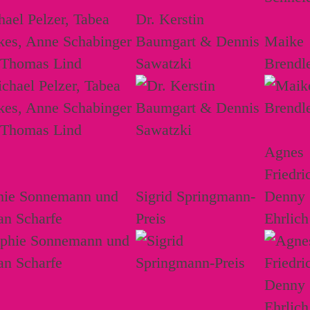
ael Pelzer, Tabea
Dr. Kerstin
kes, Anne Schabinger
Baumgart & Dennis
Maike
 Thomas Lind
Sawatzki
Brendl
Agnes
Friedri
hie Sonnemann und
Sigrid Springmann-
Denny
an Scharfe
Preis
Ehrlich