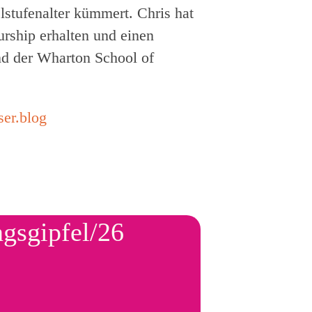
lstufenalter kümmert. Chris hat
rship erhalten und einen
nd der Wharton School of
er.blog
ngsgipfel/26