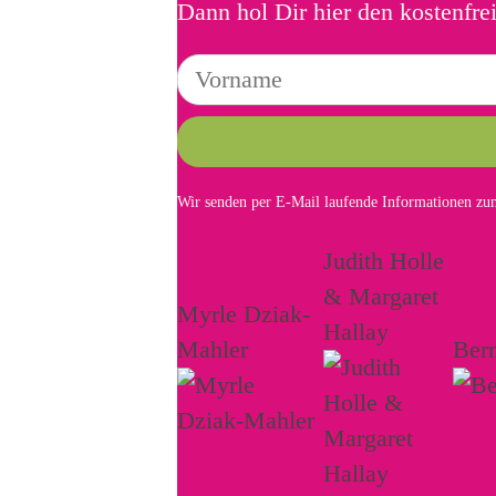
Dann hol Dir hier den kostenfre
Wir senden per E-Mail laufende Informationen zum
Judith Holle
& Margaret
Myrle Dziak-
Hallay
Mahler
Ber