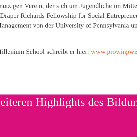
ützigen Verein, der sich um Jugendliche im Mitte
Draper Richards Fellowship for Social Entrepreneu
anagement von der University of Pennsylvania u
illenium School schreibt er hier:
www.growingwis
eiteren Highlights des Bildu