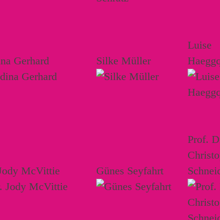
Luise
ina Gerhard
Silke Müller
Haeggq
Prof. D
Christ
Jody McVittie
Günes Seyfahrt
Schnei