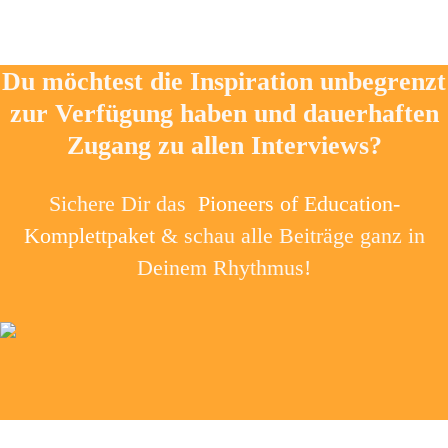
Du möchtest die Inspiration unbegrenzt
zur Verfügung haben und dauerhaften
Zugang zu allen Interviews?
Sichere Dir das
Pioneers of Education-
Komplettpaket
& schau alle Beiträge ganz in
Deinem Rhythmus!