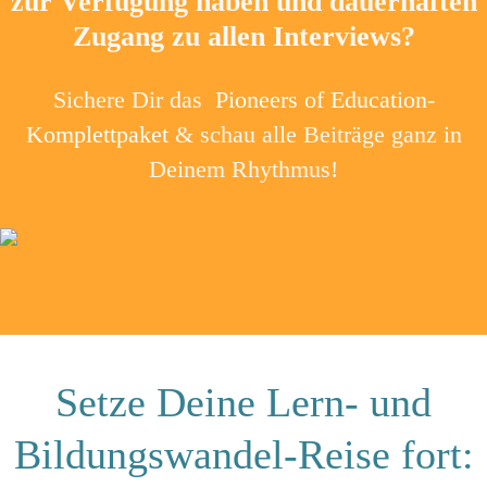
zur Verfügung haben und dauerhaften
Zugang zu allen Interviews?
Sichere Dir das
Pioneers of Education-
Komplettpaket
& schau alle Beiträge ganz in
Deinem Rhythmus!
Setze Deine Lern- und
Bildungswandel-Reise fort: