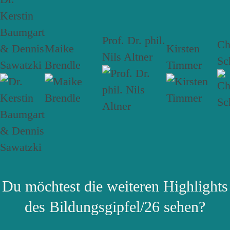
Kerstin
Baumgart
Prof. Dr. phil.
Ch
& Dennis
Maike
Kirsten
Nils Altner
Sc
Sawatzki
Brendle
Timmer
Du möchtest die weiteren Highlights
des Bildungsgipfel/26 sehen?