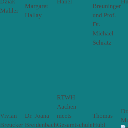
RTWH
Aachen
Dr
Vivian
Dr. Joana
meets
Thomas
Mc
Breucker
Breidenbach
Gesamtschule
Hübl