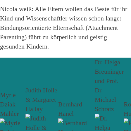
Nicola weiß: Alle Eltern wollen das Beste für ihr
Kind und Wissenschaftler wissen schon lange:
Bindungsorientierte Elternschaft (Attachment
Parenting) führt zu körperlich und geistig
gesunden Kindern.
Dr. Helga
Breuninger
und Prof.
Judith Holle
Dr.
Myrle
& Margaret
Michael
Dziak-
Bernhard
R
Hallay
Schratz
Mahler
Hanel
Hu