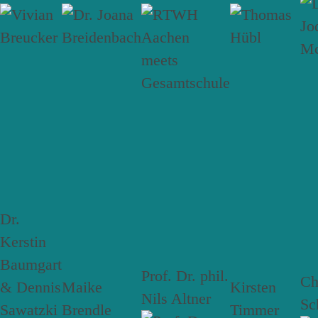
Dr.
Kerstin
Baumgart
Prof. Dr. phil.
Ch
& Dennis
Maike
Kirsten
Nils Altner
Sc
Sawatzki
Brendle
Timmer