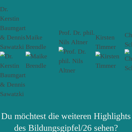
Dr.
Kerstin
Baumgart
Prof. Dr. phil.
Ch
& Dennis
Maike
Kirsten
Nils Altner
Sc
Sawatzki
Brendle
Timmer
Du möchtest die weiteren Highlights
des Bildungsgipfel/26 sehen?