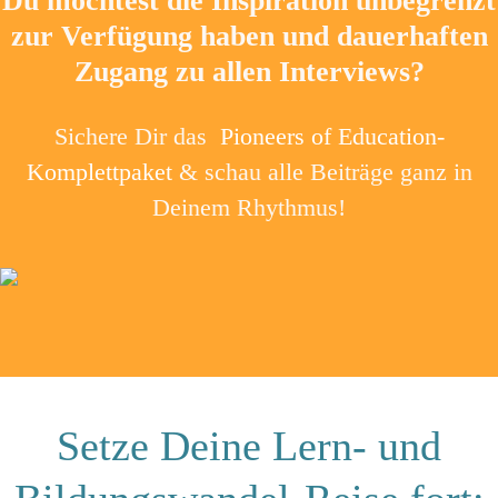
Du möchtest die Inspiration unbegrenzt
zur Verfügung haben und dauerhaften
Zugang zu allen Interviews?
Sichere Dir das
Pioneers of Education-
Komplettpaket
& schau alle Beiträge ganz in
Deinem Rhythmus!
Setze Deine Lern- und