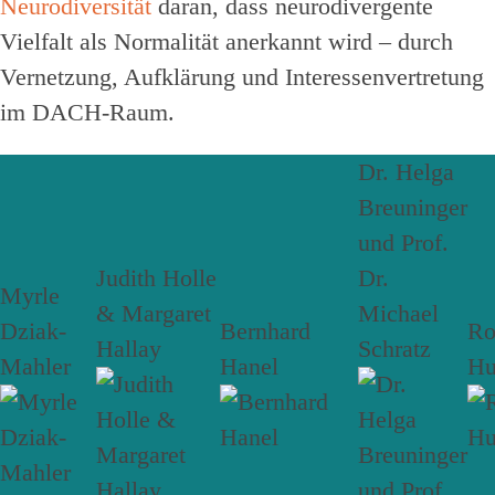
Neurodiversität
daran, dass neurodivergente
Vielfalt als Normalität anerkannt wird – durch
Vernetzung, Aufklärung und Interessenvertretung
im DACH-Raum.
Dr. Helga
Breuninger
und Prof.
Judith Holle
Dr.
Myrle
& Margaret
Michael
Dziak-
Bernhard
R
Hallay
Schratz
Mahler
Hanel
Hu