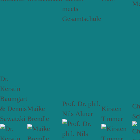
Dr.
Kerstin
Baumgart
Prof. Dr. phil.
Ch
& Dennis
Maike
Kirsten
Nils Altner
Sc
Sawatzki
Brendle
Timmer