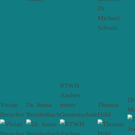
RTWH
Aachen
Dr
Vivian
Dr. Joana
meets
Thomas
Mc
Breucker
Breidenbach
Gesamtschule
Hübl