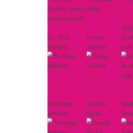
Mich
Dr. Nina
Kosha
Bac
Bürklin
Joubert
und
Christoph
Kamila
Sop
Schmitt
Pasko
Stef