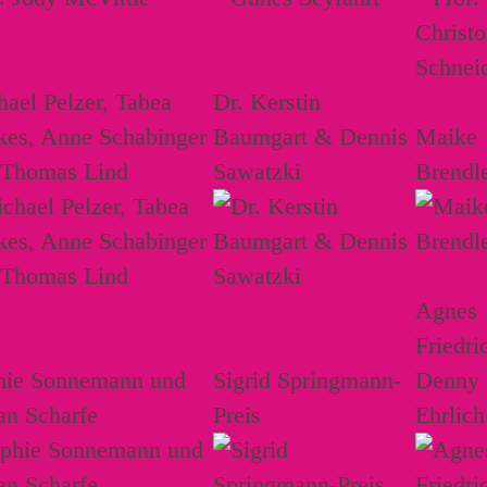
ael Pelzer, Tabea
Dr. Kerstin
kes, Anne Schabinger
Baumgart & Dennis
Maike
 Thomas Lind
Sawatzki
Brendl
Agnes
Friedri
hie Sonnemann und
Sigrid Springmann-
Denny
an Scharfe
Preis
Ehrlich