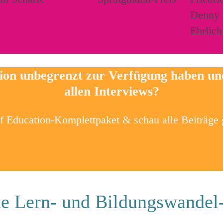
tion unbegrenzt zur Verfügung haben u
allen Interviews?
of Education-Komplettpaket
& schau alle Beiträge
e Lern- und Bildungswandel-