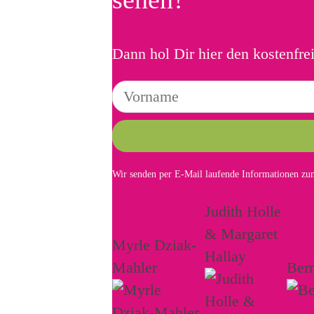
Dann hol Dir hier den kostenfre
Wir senden per E-Mail laufende Informationen zum
Judith Holle
& Margaret
Myrle Dziak-
Hallay
Mahler
Ber