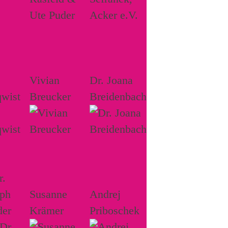
Vivian
Dr. Joana
wist
Breucker
Breidenbach
r.
oph
Susanne
Andrej
der
Krämer
Priboschek