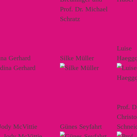
Luise
ina Gerhard
Silke Müller
Haeggq
Prof. D
Christ
Jody McVittie
Günes Seyfahrt
Schnei