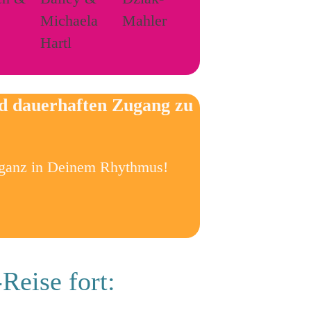
nd dauerhaften Zugang zu
 ganz in Deinem Rhythmus!
Reise fort: