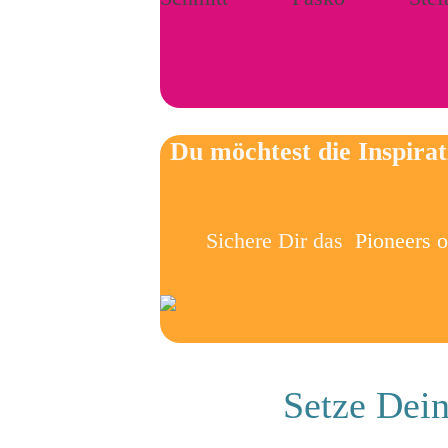
Du möchtest die Inspira
Sichere Dir das
Pioneers 
Setze Dein