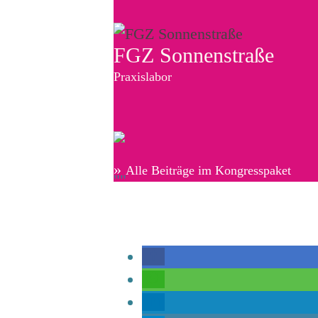
FGZ Sonnenstraße
Praxislabor
»
Alle Beiträge im Kongresspaket
""