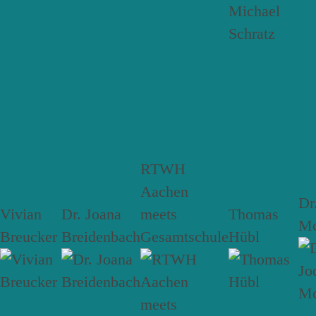
RTWH
Aachen
Dr
Vivian
Dr. Joana
meets
Thomas
Mc
Breucker
Breidenbach
Gesamtschule
Hübl