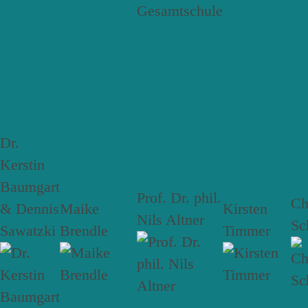
Dr.
Kerstin
Baumgart
Prof. Dr. phil.
Ch
& Dennis
Maike
Kirsten
Nils Altner
Sc
Sawatzki
Brendle
Timmer