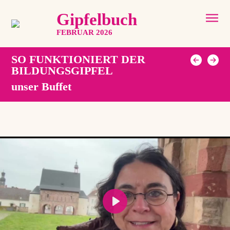
Gipfelbuch
FEBRUAR 2026
SO FUNKTIONIERT DER
BILDUNGSGIPFEL
unser Buffet