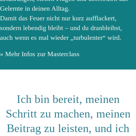
Vormittag die Grundlagen von
Gelernte in deinen Alltag.
nervensystemgerechtem Lernen kennen und lass
Damit das Feuer nicht nur kurz aufflackert,
Dich nachmittags begeistern, wie „Sprechen und
sondern lebendig bleibt – und du dranbleibst,
Zuhören“ an Schulen eingesetzt werden kann.
auch wenn es mal wieder „turbulenter“ wird.
Und heute Abend? Heute Abend feiern wir.
»
Mehr Infos zur Masterclass
Beim Galaabend mit der Verleihung des Pioneers
of Education Award lassen wir diese neun Tage
gemeinsam ausklingen – mit Dankbarkeit, mit
Verbundenheit und mit dem Wissen, dass wir als
Ich bin bereit, meinen
Gemeinschaft etwas bewegt haben.
Schritt zu machen, meinen
Wenn es Menschen in Deinem Leben gibt, die
diesen Tag noch miterleben sollten – teile den
Beitrag zu leisten, und ich
Gipfel mit ihnen. Die Aussicht ist schöner, wenn