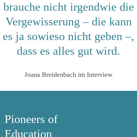
brauche nicht irgendwie die
man sie teilt. Danke, dass Du dabei warst. Danke,
dass Du dabei bist.
Vergewisserung – die kann
Herzliche Grüße,
es ja sowieso nicht geben –,
Silke
dass es alles gut wird.
Joana Breidenbach im Interview
Pioneers of
Education