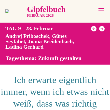
Gipfelbuch
FEBRUAR 2026
TAG 9 - 28. Februar
Andrej Priboschek, Günes
Seyfahrt, Joana Breidenbach,
Ladina Gerhard
Tagesthema: Zukunft gestalten
Ich erwarte eigentlich
immer, wenn ich etwas nicht
weiß, dass was richtig