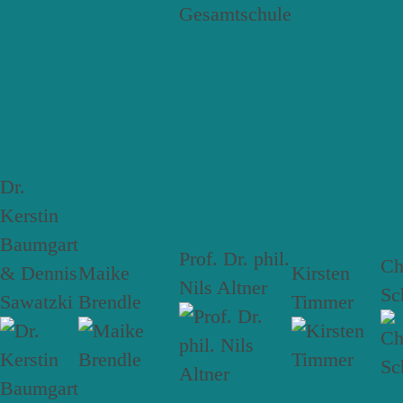
Dr.
Kerstin
Baumgart
Prof. Dr. phil.
Ch
& Dennis
Maike
Kirsten
Nils Altner
Sc
Sawatzki
Brendle
Timmer