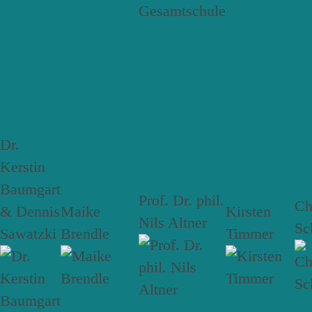
Dr.
Kerstin
Baumgart
Prof. Dr. phil.
Ch
& Dennis
Maike
Kirsten
Nils Altner
Sc
Sawatzki
Brendle
Timmer