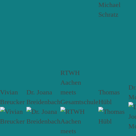
RTWH
Aachen
Dr
Vivian
Dr. Joana
meets
Thomas
Mc
Breucker
Breidenbach
Gesamtschule
Hübl