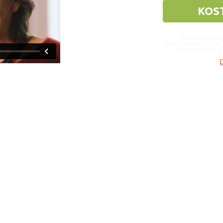
Wir senden 
ReConnect – Ein 
Pioneers of E