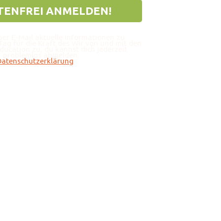
per E-Mail aktuelle Informationen zu
Tag für die Kraft des Wir von und mit den
ducation zu, du kannst dich jederzeit
problemlos abmelden.
Datenschutzerklärung