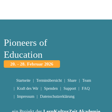
Pioneers of
Education
20. - 28. Februar 2026
Startseite
Terminübersicht
Share
Team
Kraft des Wir
Spenden
Support
FAQ
Impressum
Datenschutzerklärung
ein Projekt der
LernKulturZeit Akademie