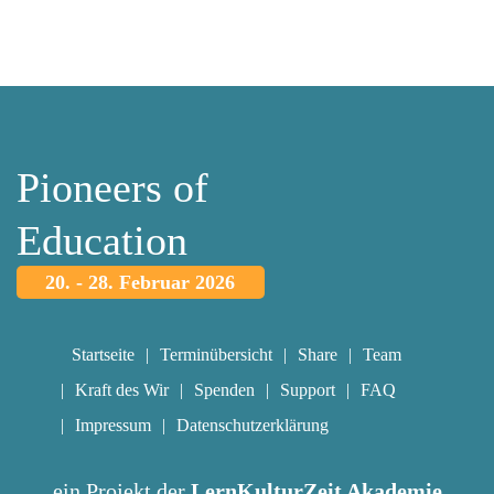
Pioneers of
Education
20. - 28. Februar 2026
Startseite
Terminübersicht
Share
Team
Kraft des Wir
Spenden
Support
FAQ
Impressum
Datenschutzerklärung
ein Projekt der
LernKulturZeit Akademie