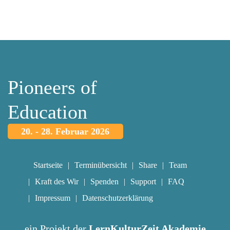
Pioneers of
Education
20. - 28. Februar 2026
Startseite
Terminübersicht
Share
Team
Kraft des Wir
Spenden
Support
FAQ
Impressum
Datenschutzerklärung
ein Projekt der
LernKulturZeit Akademie