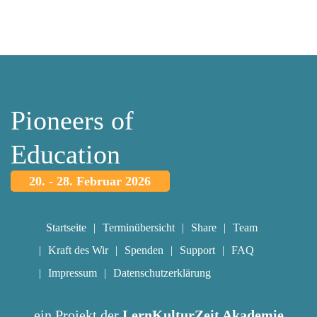
Pioneers of
Education
20. - 28. Februar 2026
Startseite
Terminübersicht
Share
Team
Kraft des Wir
Spenden
Support
FAQ
Impressum
Datenschutzerklärung
ein Projekt der
LernKulturZeit Akademie