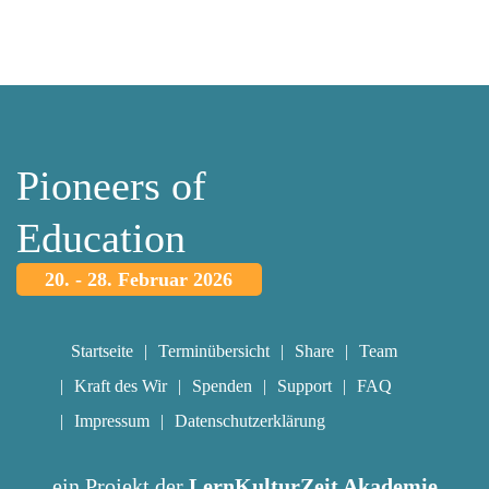
Pioneers of
Education
20. - 28. Februar 2026
Startseite
Terminübersicht
Share
Team
Kraft des Wir
Spenden
Support
FAQ
Impressum
Datenschutzerklärung
ein Projekt der
LernKulturZeit Akademie