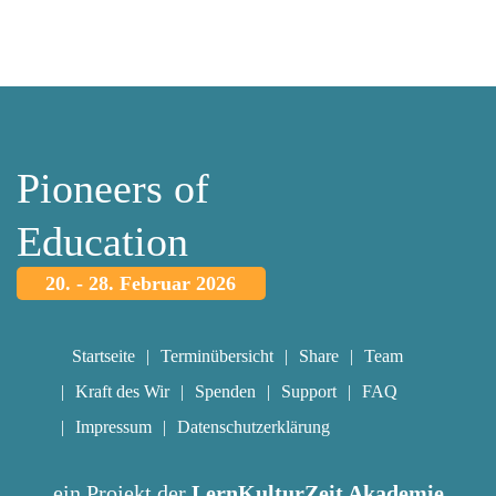
Pioneers of
Education
20. - 28. Februar 2026
Startseite
Terminübersicht
Share
Team
Kraft des Wir
Spenden
Support
FAQ
Impressum
Datenschutzerklärung
ein Projekt der
LernKulturZeit Akademie