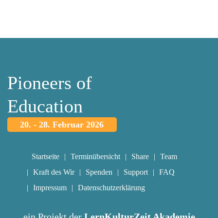
Pioneers of
Education
20. - 28. Februar 2026
Startseite
Terminübersicht
Share
Team
Kraft des Wir
Spenden
Support
FAQ
Impressum
Datenschutzerklärung
ein Projekt der
LernKulturZeit Akademie