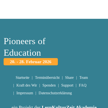
Pioneers of
Education
20. - 28. Februar 2026
Startseite
Terminübersicht
Share
Team
Kraft des Wir
Spenden
Support
FAQ
Impressum
Datenschutzerklärung
ein Projekt der
LernKulturZeit Akademie