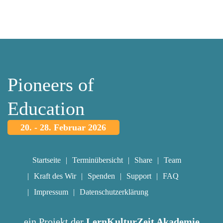
Pioneers of
Education
20. - 28. Februar 2026
Startseite
Terminübersicht
Share
Team
Kraft des Wir
Spenden
Support
FAQ
Impressum
Datenschutzerklärung
ein Projekt der
LernKulturZeit Akademie