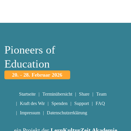
Pioneers of
Education
20. - 28. Februar 2026
Startseite
Terminübersicht
Share
Team
Kraft des Wir
Spenden
Support
FAQ
Impressum
Datenschutzerklärung
ein Projekt der
LernKulturZeit Akademie