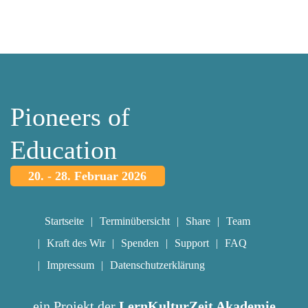
Pioneers of
Education
20. - 28. Februar 2026
Startseite
Terminübersicht
Share
Team
Kraft des Wir
Spenden
Support
FAQ
Impressum
Datenschutzerklärung
ein Projekt der
LernKulturZeit Akademie