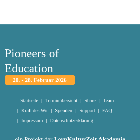
Pioneers of
Education
20. - 28. Februar 2026
Startseite
Terminübersicht
Share
Team
Kraft des Wir
Spenden
Support
FAQ
Impressum
Datenschutzerklärung
ein Projekt der
LernKulturZeit Akademie