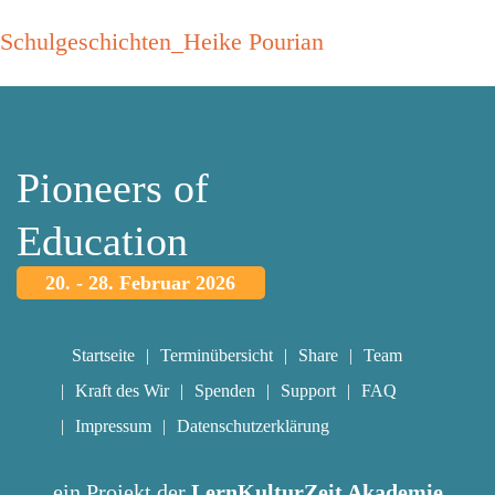
Schulgeschichten_Heike Pourian
Pioneers of
Education
20. - 28. Februar 2026
Startseite
Terminübersicht
Share
Team
Kraft des Wir
Spenden
Support
FAQ
Impressum
Datenschutzerklärung
ein Projekt der
LernKulturZeit Akademie