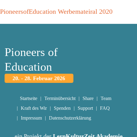
PioneersofEducation Werbemateiral 2020
Pioneers of
Education
20. - 28. Februar 2026
Startseite
Terminübersicht
Share
Team
Kraft des Wir
Spenden
Support
FAQ
Impressum
Datenschutzerklärung
ein Projekt der
LernKulturZeit Akademie