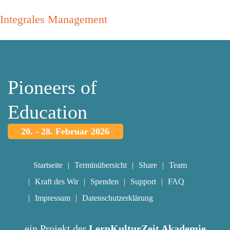
Integrales Management
Pioneers of
Education
20. - 28. Februar 2026
Startseite
Terminübersicht
Share
Team
Kraft des Wir
Spenden
Support
FAQ
Impressum
Datenschutzerklärung
ein Projekt der
LernKulturZeit Akademie