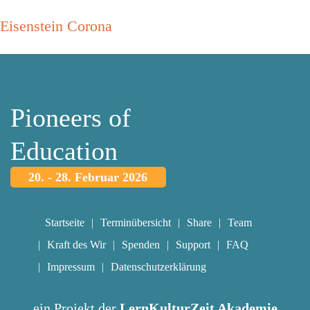
Eisenstein Corona
Pioneers of
Education
20. - 28. Februar 2026
Startseite
Terminübersicht
Share
Team
Kraft des Wir
Spenden
Support
FAQ
Impressum
Datenschutzerklärung
ein Projekt der
LernKulturZeit Akademie