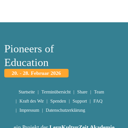
Pioneers of
Education
20. - 28. Februar 2026
Startseite
Terminübersicht
Share
Team
Kraft des Wir
Spenden
Support
FAQ
Impressum
Datenschutzerklärung
ein Projekt der
LernKulturZeit Akademie