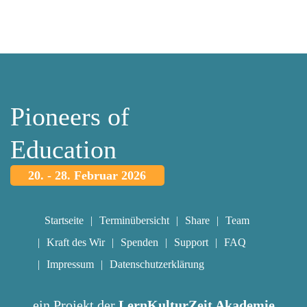
Pioneers of
Education
20. - 28. Februar 2026
Startseite
Terminübersicht
Share
Team
Kraft des Wir
Spenden
Support
FAQ
Impressum
Datenschutzerklärung
ein Projekt der
LernKulturZeit Akademie